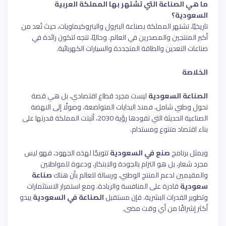
ما هي الصناعة التي تشتهر بها المملكة العربية
السعودية؟
تاريخيًا، تشتهر المملكة بصناعة البترول والبتروكيماويات، حيث تُعد من
أكبر المنتجين والمصدرين في العالم. وحاليًا، تتجه لتكون رائدة في
صناعات التعدين والطاقة المتجددة والسيارات الكهربائية.
الخلاصة
الصناعة السعودية
ليست مجرد قطاع اقتصادي، بل هي قصة
تحول وطني شامل، فمنذ البدايات المتواضعة، وصولًا إلى النهضة
الصناعية الحديثة التي تقودها رؤية 2030، أثبتت المملكة قدرتها على
بناء اقتصاد متنوع ومستدام.
ويمثل برنامج
صنع في السعودية
تتويجًا لهذه الجهود، فهو ليس
مجرد شعار، بل هو التزام بالجودة والابتكار، ودعوة للمواطنين
والمقيمين لدعم المنتج الوطني، ورسالة للعالم بأن هناك
صناعة
سعودية
قادرة على المنافسة والريادة، ومع استمرار الاستثمارات
وتطوير القدرات البشرية، فإن مستقبل
الصناعة في السعودية
يبدو
أكثر إشراقًا من أي وقت مضى.