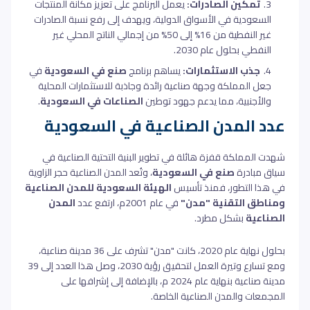
تمكين الصادرات:
يعمل البرنامج على تعزيز مكانة المنتجات
السعودية في الأسواق الدولية، ويهدف إلى رفع نسبة الصادرات
غير النفطية من 16% إلى 50% من إجمالي الناتج المحلي غير
النفطي بحلول عام 2030.
جذب الاستثمارات:
يساهم برنامج
صنع في السعودية
في
جعل المملكة وجهة صناعية رائدة وجاذبة للاستثمارات المحلية
والأجنبية، مما يدعم جهود توطين
الصناعات في السعودية
.
عدد المدن الصناعية في السعودية
شهدت المملكة قفزة هائلة في تطوير البنية التحتية الصناعية في
سياق مبادرة
صنع في السعودية
، وتُعد المدن الصناعية حجر الزاوية
في هذا التطور، فمنذ تأسيس
الهيئة السعودية للمدن الصناعية
ومناطق التقنية "مدن"
في عام 2001م، ارتفع عدد
المدن
الصناعية
بشكل مطرد.
بحلول نهاية عام 2020، كانت "مدن" تشرف على 36 مدينة صناعية،
ومع تسارع وتيرة العمل لتحقيق رؤية 2030، وصل هذا العدد إلى 39
مدينة صناعية بنهاية عام 2024 م، بالإضافة إلى إشرافها على
المجمعات والمدن الصناعية الخاصة.