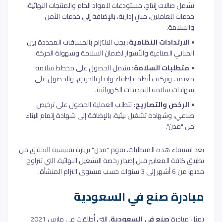
تشمل صالات إنتاج، مستودعات للمواد الخام والمنتجات النهائية،
خدمات للعاملين، مبانٍ إدارية، بالإضافة إلى خدمات الأمن
والسلامة.
الارتدادات النظامية:
يجب الالتزام بالمسافات المحددة بين
المباني الصناعية والأسوار لضمان السلامة وسهولة الحركة.
متطلبات السلامة:
تشمل الحصول على مخطط سلامة
معتمد، وتركيب أنظمة إطفاء وإنذار بالحريق، والحصول على
شهادات سلامة التمديدات الكهربائية.
الرخص والتصاريح:
تتطلب العملية الحصول على ترخيص
صناعي، وشهادة تشغيل بيئية، بالإضافة إلى شهادة إتمام البناء
من "مدن".
بعد استيفاء هذه المتطلبات، تقوم "مدن" بزيارة تفتيشية للتحقق من
تطبيق كافة المعايير قبل إصدار رخصة التشغيل النهائية، التي تتراوح
مدتها من 6 أشهر إلى 3 سنوات حسب مستوى التزام المنشأة.
مبادرة صنع في السعودية
تمثل مبادرة
صنع في السعودية
، التي أُطلقت في مارس 2021