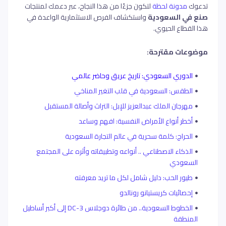
تدعوك
مدونة لحظة
لتكون جزءًا من هذا النجاح، عبر دعمك لمنتجات
صنع في السعودية
واستكشاف الفرص الاستثمارية الواعدة في
هذا القطاع الحيوي.
موضوعات مقترحة:
الدوري السعودي: تاريخ عريق وحاضر عالمي
الطقس: السعودية في قلب التغير المناخي
مهرجان الملك عبدالعزيز للإبل: التراث وأصالة المستقبل
أخطر أنواع الأمراض النفسية: افهم وساعد
الحراج: كلمة سحرية في عالم التجارة السعودية
الذكاء الاصطناعي .. أنواعه وتطبيقاته وأثره على المجتمع
السعودي
طيور الحب: دليل شامل لكل ما تريد معرفته
إحصائيات كريستيانو رونالدو
الخطوط السعودية.. من طائرة دوجلاس DC-3 إلى أكبر أساطيل
المنطقة