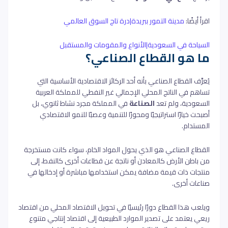
اقرأ أيضًا:
مدينة التمور ببريدة|درة تاج السوق العالمي
السياحة في السعودية|الأنواع والمقومات والمستقبل
ما هو القطاع الصناعي؟
يُعرَّف القطاع الصناعي بأنه أحد الركائز الاقتصادية الأساسية التي
تساهم في الناتج المحلي الإجمالي غير النفطي للمملكة العربية
السعودية، و
لم تعد
الصناعة
في المملكة مجرد نشاط ثانوي، بل
أصبحت خيارًا استراتيجيًا ومحورًا للتنمية وعصبًا للنمو الاقتصادي
المستدام.
القطاع الصناعي هو الذي يحول المواد الخام، سواء كانت مستخرجة
من باطن الأرض كالمعادن أو ناتجة عن قطاعات أخرى كالنفط، إلى
منتجات ذات قيمة مضافة يمكن استخدامها مباشرة أو إدخالها في
صناعات أخرى.
ويلعب هذا القطاع دورًا رئيسيًا في تحويل الاقتصاد المحلي من اقتصاد
ريعي يعتمد على تصدير الموارد الطبيعية إلى اقتصاد إنتاجي متنوع