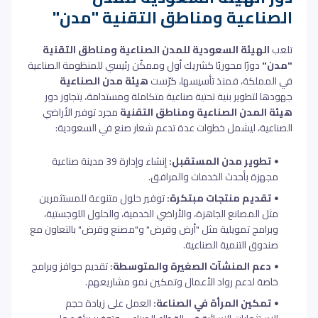
الصناعية ومناطق التقنية "مدن"
تلعب
الهيئة السعودية للمدن الصناعية ومناطق التقنية
"مدن"
دورًا محوريًا كشريك أول وممكّن رئيسي للمنظومة الصناعية
في المملكة، فمنذ تأسيسها، كرّست
هيئة مدن الصناعية
جهودها لتطوير بنية تحتية صناعية متكاملة ومستدامة، يتجاوز دور
هيئة المدن الصناعية ومناطق التقنية
مجرد توفير الأراضي
الصناعية، ليشمل خطوات عدة تدعم شعار صنع في السعودية:
تطوير مدن المستقبل:
إنشاء وإدارة 39 مدينة صناعية
مجهزة بأحدث الخدمات والمرافق.
تقديم منتجات مبتكرة:
توفير حلول متنوعة للمستثمرين
مثل المصانع الجاهزة، والأراضي الخدمية، والحلول اللوجستية،
وبرامج تمويلية مثل "أرض وقرض" و"مصنع وقرض" بالتعاون مع
صندوق التنمية الصناعية.
دعم المنشآت الصغيرة والمتوسطة:
تقديم حوافز وبرامج
خاصة لدعم رواد الأعمال وتمكين نمو مشاريعهم.
تمكين المرأة في الصناعة:
العمل على زيادة حجم