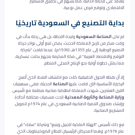
يعتمد على قدراته الذاتية، مما يسهم في تحقيق الاستقرار
الاقتصادي وتوفير فرص عمل نوعية.
بداية التصنيع في السعودية تاريخيًا
لم تكن
الصناعة السعودية
وليدة اللحظة، بل هي رحلة بدأت في
وقت مبكر من تاريخ المملكة الحديث، يمكن تتبع أولى بوادر حركة
التصنيع الوطنية إلى عام 1355هـ (1936م)، عندما قامت "شركة
التوفير والاقتصاد العربية" في مكة المكرمة بتجهيز بدلات عسكرية،
مما يمثل خطوة أولية نحو الإنتاج المحلي المنظم.
إلا أن نقطة التحول الحقيقية كانت مع اكتشاف النفط، الذي أصبح
الركيزة الأساسية التي قامت عليها
الصناعة
الحديثة، ففي سبعينيات
القرن العشرين، شهدت المملكة انطلاقة صناعية منظمة مع تأسيس
وزارة الصناعة والثروة المعدنية
(تحت مسميات مختلفة آنذاك)،
وإنشاء صندوق التنمية الصناعية السعودي في عام 1974م لتمويل
المشاريع الصناعية.
تبع ذلك تأسيس "الهيئة الملكية للجبيل وينبع" وشركة "سابك" في
عام 1976م، وهما المحركان الرئيسيان لقطاع البتروكيماويات الذي