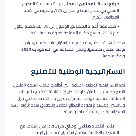
رفع نسبة المحتوى المحلي:
زيادة مساهمة المكون
المحلي في قطاع النفط والغاز إلى 75%، وتعزيزه في كافة
القطاعات الأخرى.
مضاعفة أعداد المصانع:
الوصول إلى 36 ألف مصنع بحلول
عام 2035 لترسيخ مكانة المملكة كقوة صناعية رائدة.
هذه الأهداف الطموحة مدعومة باستراتيجيات واضحة ومبادرات
نوعية لضمان تحقيقها، وجعل
الصناعة في السعودية 2030
واقعًا ملموسًا.
الاستراتيجية الوطنية للتصنيع
تُعد الاستراتيجية الوطنية للصناعة، التي أطلقها صاحب السمو الملكي
الأمير محمد بن سلمان، خارطة الطريق الشاملة لتحقيق طموحات
المملكة الصناعية، تهدف الاستراتيجية إلى بناء اقتصاد صناعي مرن
وتنافسي ومستدام يقوده القطاع الخاص، ولتحقيق هذه الرؤية، ترتكز
الاستراتيجية على ثلاثة أهداف رئيسية:
بناء اقتصاد صناعي وطني مرن:
قادر على التكيف مع
المتغيرات العالمية وضمان استمرارية سلاسل الإمداد.