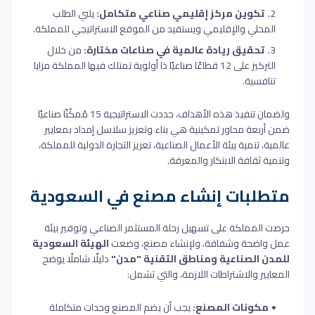
تكوين مركز إقليمي صناعي متكامل:
يلبي الطلب
المحلي والإقليمي ويستفيد من الموقع الاستراتيجي للمملكة.
تحقيق ريادة عالمية في صناعات مختارة:
من خلال
التركيز على 12 قطاعًا صناعيًا ذا أولوية تمتلك فيها المملكة مزايا
تنافسية.
ولضمان تنفيذ هذه الأهداف، حددت الاستراتيجية 15 مُمكّنًا صناعيًا
ضمن أربعة محاور تمكينية هي بناء وتعزيز سلاسل إمداد بمعايير
عالمية، تنمية بيئة الأعمال الصناعية، تعزيز التجارة الدولية للمملكة،
وتنمية ثقافة الابتكار والمعرفة.
متطلبات إنشاء مصنع في السعودية
حرصت المملكة على تسهيل رحلة المستثمر الصناعي وتوفير بيئة
عمل واضحة وشفافة، ولإنشاء مصنع، وضعت
الهيئة السعودية
للمدن الصناعية ومناطق التقنية "مدن"
دليلًا شاملًا يوضح
المعايير والاشتراطات اللازمة، والتي تشمل:
مكونات المصنع:
يجب أن يضم المصنع وحدات متكاملة