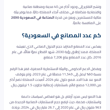
وتشير التقارير إلى وجود أكثر من 40 مدينة ومنطقة صناعية
واقتصادية متكاملة في مختلف أنحاء المملكة حاليًا، مما يوفر بيئة
مثالية للمستثمرين ويعزز من قدرة
الصناعة في السعودية 2030
على المنافسة عالميًا.
كم عدد المصانع في السعودية؟
يعكس عدد المصانع المتزايد حجم التحول الصناعي الذي تعيشه
المملكة، فمنذ إطلاق رؤية 2030، شهد القطاع نموًا هائلًا، في عام
2016، كان عدد المصانع يبلغ 7,206 مصانع.
وبفضل الدعم الحكومي والبيئة الاستثمارية المحفزة، قفز هذا الرقم
بنسبة 60% ليصل إلى 11,549 مصنعًا في عام 2023، ولم يتوقف
النمو عند هذا الحد، فمع حلول عام 2024، أصبحت المملكة تضم أكثر
من 12,000 مصنع قائم، باستثمارات إجمالية تجاوزت 1.5 تريليون ريال.
هذا النمو ليس مجرد أرقام، بل هو انعكاس لسياسات داعمة
واستثمارات ضخمة، حيث ارتفع حجم الاستثمارات الصناعية الجديدة من
963 مليون ريال في عام 2020 إلى 26.7 مليار ريال في 2024، بزيادة