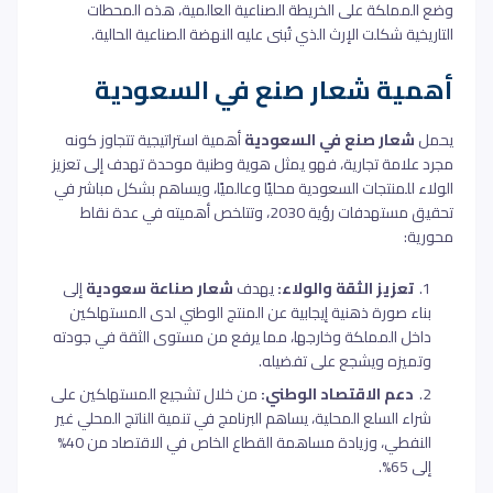
وضع المملكة على الخريطة الصناعية العالمية، هذه المحطات
التاريخية شكلت الإرث الذي تُبنى عليه النهضة الصناعية الحالية.
أهمية شعار صنع في السعودية
يحمل
شعار صنع في السعودية
أهمية استراتيجية تتجاوز كونه
مجرد علامة تجارية، فهو يمثل هوية وطنية موحدة تهدف إلى تعزيز
الولاء للمنتجات السعودية محليًا وعالميًا، ويساهم بشكل مباشر في
تحقيق مستهدفات رؤية 2030، وتتلخص أهميته في عدة نقاط
محورية:
تعزيز الثقة والولاء:
يهدف
شعار صناعة سعودية
إلى
بناء صورة ذهنية إيجابية عن المنتج الوطني لدى المستهلكين
داخل المملكة وخارجها، مما يرفع من مستوى الثقة في جودته
وتميزه ويشجع على تفضيله.
دعم الاقتصاد الوطني:
من خلال تشجيع المستهلكين على
شراء السلع المحلية، يساهم البرنامج في تنمية الناتج المحلي غير
النفطي، وزيادة مساهمة القطاع الخاص في الاقتصاد من 40%
إلى 65%.