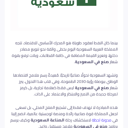
بينما كان النفط لعقود طويلة هو المحرك الأساسي للاقتصاد، تتجه
المملكة العربية السعودية اليوم بخطى واثقة نحو تنويع مصادر
دخلها، وتعزيز القيمة المضافة في كافة القطاعات، وباتت ترفع بقوة
شعار
صنع في السعودية
.
وتشهد السعودية تحولًا صناعيًا تاريخيًا، مُعيدةً رسم ملامح اقتصادها
الوطني ببوصلة رؤية 2030 الطموحة،
وفي قلب هذا التحول، يبرز
شعار
صنع في السعودية
ليس فقط كعلامة تجارية، بل كرمز
لمرحلة جديدة من التميز والابتكار والاعتماد على الذات.
هذه المبادرة لا تهدف فقط إلى تشجيع المنتج المحلي، بل تسعى
لجعل المملكة قوة صناعية رائدة ومنصة لوجستية عالمية، انضم إلينا
في
مدونة لحظة
لاستكشاف رحلة
الصناعة السعودية
وكيف يرسم
برنامج
صنع في السعودية
ملامح مستقبل واعد.