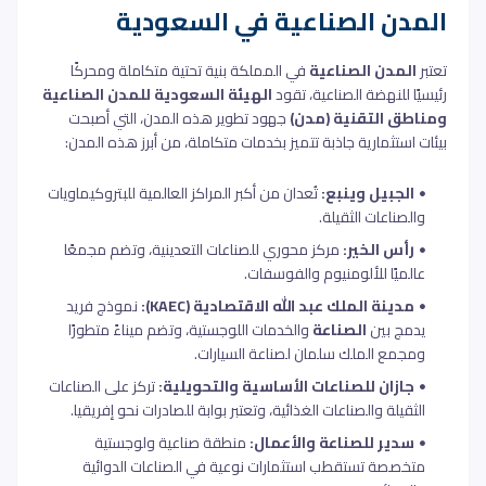
المدن الصناعية في السعودية
تعتبر
المدن الصناعية
في المملكة بنية تحتية متكاملة ومحركًا
رئيسيًا للنهضة الصناعية، تقود
الهيئة السعودية للمدن الصناعية
ومناطق التقنية (مدن)
جهود تطوير هذه المدن، التي أصبحت
بيئات استثمارية جاذبة تتميز بخدمات متكاملة، من أبرز هذه المدن:
الجبيل وينبع:
تُعدان من أكبر المراكز العالمية للبتروكيماويات
والصناعات الثقيلة.
رأس الخير:
مركز محوري للصناعات التعدينية، وتضم مجمعًا
عالميًا للألومنيوم والفوسفات.
مدينة الملك عبد الله الاقتصادية (KAEC):
نموذج فريد
يدمج بين
الصناعة
والخدمات اللوجستية، وتضم ميناءً متطورًا
ومجمع الملك سلمان لصناعة السيارات.
جازان للصناعات الأساسية والتحويلية:
تركز على الصناعات
الثقيلة والصناعات الغذائية، وتعتبر بوابة للصادرات نحو إفريقيا.
سدير للصناعة والأعمال:
منطقة صناعية ولوجستية
متخصصة تستقطب استثمارات نوعية في الصناعات الدوائية