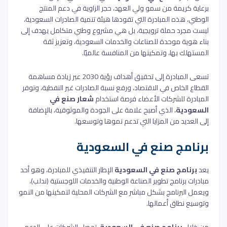
برعاية كريمة من سمو ولي العهد، حجر الزاوية في دعم المنتج
الوطني، هذه المبادرة التي تقودها هيئة تنمية الصادرات السعودية،
ليست مجرد حملة ترويجية، بل هي مشروع وطني متكامل يهدف إلى
بناء هوية موحدة للصناعات والخدمات السعودية، وتعزيز ثقة
المستهلك بها، وتمكينها من المنافسة عالميًا.
تسعى المبادرة إلى تحقيق أهداف رؤية 2030 عبر زيادة مساهمة
القطاع الخاص في الاقتصاد، ورفع نسبة الصادرات غير النفطية، وتوفر
المبادرة للشركات الأعضاء فرصة استخدام
شعار صنع في
السعودية
، الذي أصبح علامة على الجودة والموثوقية، بالإضافة
إلى العديد من المزايا التي تدعم نموها وتوسعها.
برنامج صنع في السعودية
يعد
برنامج صنع في السعودية
الإطار التنفيذي للمبادرة، وهو أحد
مبادرات برنامج تطوير الصناعة الوطنية والخدمات اللوجستية (ندلب)،
ويعمل البرنامج بشكل مباشر مع الشركات المحلية لتمكينها من النمو
وتوسيع نطاق أعمالها.
من خلال
برنامج صنع في السعودية
، تحصل الشركات على الدعم