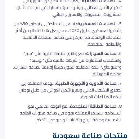
الصناعات الغذائية:
يلعب هذا القطاع دورًا محوريًا في
تحقيق الأمن الغذائي، ويشهد نموًا متسارعًا في مجالات الألبان،
المشروبات، المخبوزات، والاستزراع المائي.
الصناعات العسكرية:
تسعى المملكة إلى توطين 50% من
إنفاقها العسكري بحلول 2030، مما يجعل هذا القطاع من أكثر
القطاعات الواعدة، مع التركيز على صناعة المعدات الدفاعية
والأنظمة المتقدمة.
صناعة السيارات:
مع إطلاق علامات تجارية مثل "سير"
واستقطاب استثمارات من شركات عالمية مثل "لوسيد"
و"هيونداي"، تتجه المملكة لتكون مركزًا إقليميًا لصناعة السيارات،
وخاصة الكهربائية.
صناعة الأدوية والأجهزة الطبية:
تهدف المملكة إلى
تحقيق الاكتفاء الذاتي وتعزيز الأمن الدوائي من خلال توطين
هذه
الصناعات
الحيوية.
صناعة الطاقة المتجددة:
مع التوجه العالمي نحو
الاستدامة، تستثمر المملكة بقوة في صناعة مكونات الطاقة
الشمسية وطاقة الرياح وتقنيات الهيدروجين الأخضر.
منتجات صناعة سعودية