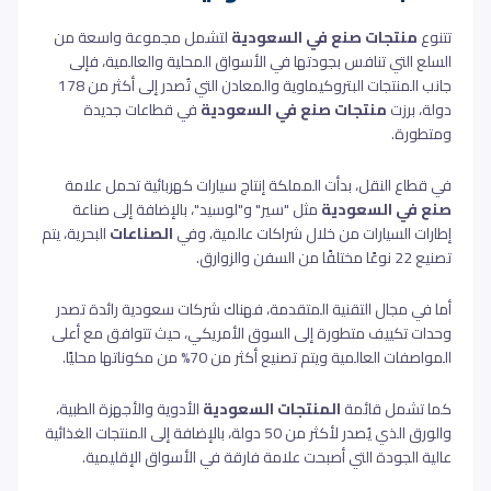
تتنوع
منتجات صنع في السعودية
لتشمل مجموعة واسعة من
السلع التي تنافس بجودتها في الأسواق المحلية والعالمية، فإلى
جانب المنتجات البتروكيماوية والمعادن التي تُصدر إلى أكثر من 178
دولة، برزت
منتجات صنع في السعودية
في قطاعات جديدة
ومتطورة.
في قطاع النقل، بدأت المملكة إنتاج سيارات كهربائية تحمل علامة
صنع في السعودية
مثل "سير" و"لوسيد"، بالإضافة إلى صناعة
إطارات السيارات من خلال شراكات عالمية،
وفي
الصناعات
البحرية، يتم
تصنيع 22 نوعًا مختلفًا من السفن والزوارق.
أما في مجال التقنية المتقدمة، فهناك شركات سعودية رائدة تصدر
وحدات تكييف متطورة إلى السوق الأمريكي، حيث تتوافق مع أعلى
المواصفات العالمية ويتم تصنيع أكثر من 70% من مكوناتها محليًا.
كما تشمل قائمة
المنتجات السعودية
الأدوية والأجهزة الطبية،
والورق الذي يُصدر لأكثر من 50 دولة، بالإضافة إلى المنتجات الغذائية
عالية الجودة التي أصبحت علامة فارقة في الأسواق الإقليمية.