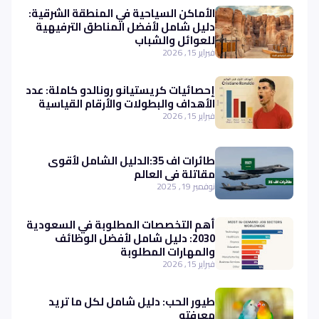
الأماكن السياحية في المنطقة الشرقية:
دليل شامل لأفضل المناطق الترفيهية
للعوائل والشباب
فبراير 15, 2026
إحصائيات كريستيانو رونالدو كاملة: عدد
الأهداف والبطولات والأرقام القياسية
فبراير 15, 2026
طائرات اف 35:الدليل الشامل لأقوى
مقاتلة في العالم
نوفمبر 19, 2025
أهم التخصصات المطلوبة في السعودية
2030: دليل شامل لأفضل الوظائف
والمهارات المطلوبة
فبراير 15, 2026
طيور الحب: دليل شامل لكل ما تريد
معرفته