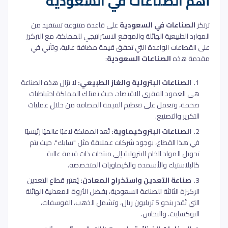
أهم الصناعات في السعودية
ترتكز
الصناعات في السعودية
على قاعدة متنوعة تستفيد من
الموارد الطبيعية الهائلة والموقع الاستراتيجي للمملكة، مع التركيز
على القطاعات الواعدة التي تحقق قيمة مضافة عالية، وتأتي في
مقدمة هذه
الصناعات السعودية
:
الصناعات البترولية والغاز الطبيعي:
لا تزال هذه الصناعة
هي العمود الفقري للاقتصاد، حيث تمتلك المملكة احتياطيات
ضخمة، وتعمل على تعظيم القيمة المضافة من خلال عمليات
التكرير والتصنيع.
الصناعات البتروكيماوية:
تُعد المملكة لاعبًا عالميًا رئيسيًا
في هذا القطاع، بوجود شركات عملاقة مثل "سابك"، حيث يتم
تحويل المواد الخام البترولية إلى منتجات ذات قيمة عالية
كالبلاستيك والأسمدة والكيماويات المتخصصة.
صناعة التعدين واستخراج المعادن:
يُعتبر قطاع التعدين
الركيزة الثالثة للصناعة السعودية، بفضل الثروة المعدنية الهائلة
التي تُقدر بنحو 5 تريليون ريال، وتشمل الذهب، الفوسفات،
البوكسايت، والنحاس.