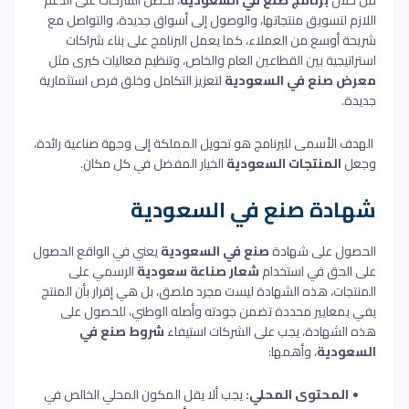
اللازم لتسويق منتجاتها، والوصول إلى أسواق جديدة، والتواصل مع
شريحة أوسع من العملاء، كما يعمل البرنامج على بناء شراكات
استراتيجية بين القطاعين العام والخاص، وتنظيم فعاليات كبرى مثل
معرض صنع في السعودية
لتعزيز التكامل وخلق فرص استثمارية
جديدة.
الهدف الأسمى للبرنامج هو تحويل المملكة إلى وجهة صناعية رائدة،
وجعل
المنتجات السعودية
الخيار المفضل في كل مكان.
شهادة صنع في السعودية
الحصول على شهادة
صنع في السعودية
يعني في الواقع الحصول
على الحق في استخدام
شعار صناعة سعودية
الرسمي على
المنتجات، هذه الشهادة ليست مجرد ملصق، بل هي إقرار بأن المنتج
يفي بمعايير محددة تضمن جودته وأصله الوطني، للحصول على
هذه الشهادة، يجب على الشركات استيفاء
شروط صنع في
السعودية
، وأهمها:
المحتوى المحلي:
يجب ألا يقل المكون المحلي الخالص في