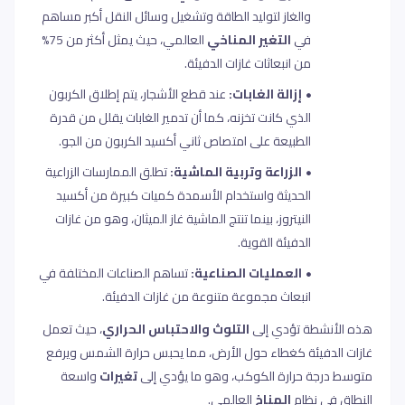
والغاز لتوليد الطاقة وتشغيل وسائل النقل أكبر مساهم
في
التغير المناخي
العالمي، حيث يمثل أكثر من 75%
من انبعاثات غازات الدفيئة.
إزالة الغابات:
عند قطع الأشجار، يتم إطلاق الكربون
الذي كانت تخزنه، كما أن تدمير الغابات يقلل من قدرة
الطبيعة على امتصاص ثاني أكسيد الكربون من الجو.
الزراعة وتربية الماشية:
تطلق الممارسات الزراعية
الحديثة واستخدام الأسمدة كميات كبيرة من أكسيد
النيتروز، بينما تنتج الماشية غاز الميثان، وهو من غازات
الدفيئة القوية.
العمليات الصناعية:
تساهم الصناعات المختلفة في
انبعاث مجموعة متنوعة من غازات الدفيئة.
هذه الأنشطة تؤدي إلى
التلوث والاحتباس الحراري
، حيث تعمل
غازات الدفيئة كغطاء حول الأرض، مما يحبس حرارة الشمس ويرفع
متوسط درجة حرارة الكوكب، وهو ما يؤدي إلى
تغيرات
واسعة
النطاق في نظام
المناخ
العالمي
.