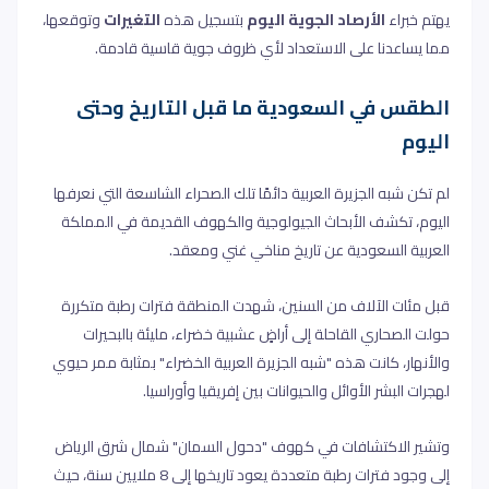
يهتم خبراء
الأرصاد الجوية اليوم
بتسجيل هذه
التغيرات
وتوقعها،
مما يساعدنا على الاستعداد لأي ظروف جوية قاسية قادمة
.
الطقس في السعودية ما قبل التاريخ وحتى
اليوم
لم تكن شبه الجزيرة العربية دائمًا تلك الصحراء الشاسعة التي نعرفها
اليوم، تكشف الأبحاث الجيولوجية والكهوف القديمة في المملكة
العربية السعودية عن تاريخ مناخي غني ومعقد.
قبل مئات الآلاف من السنين، شهدت المنطقة فترات رطبة متكررة
حولت الصحاري القاحلة إلى أراضٍ عشبية خضراء، مليئة بالبحيرات
والأنهار، كانت هذه "شبه الجزيرة العربية الخضراء" بمثابة ممر حيوي
لهجرات البشر الأوائل والحيوانات بين إفريقيا وأوراسيا
.
وتشير الاكتشافات في كهوف "دحول السمان" شمال شرق الرياض
إلى وجود فترات رطبة متعددة يعود تاريخها إلى 8 ملايين سنة، حيث