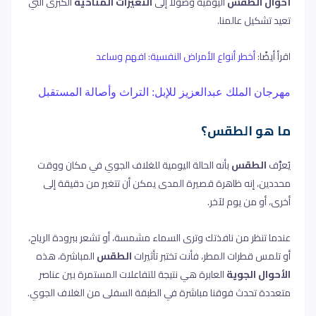
أحوال الطقس
اليومية وصولًا إلى
التغيرات المناخية
الكبرى التي
تعيد تشكيل عالمنا
.
اقرأ أيضًا
:
أخطر أنواع الأمراض النفسية: افهم وساعد
مهرجان الملك عبدالعزيز للإبل: التراث وأصالة المستقبل
ما هو الطقس؟
يُعرَّف
الطقس
بأنه الحالة اليومية للغلاف الجوي في مكان ووقت
محددين،
إنه ظاهرة قصيرة المدى يمكن أن تتغير من دقيقة إلى
أخرى، أو من يوم لآخر.
عندما تنظر من نافذتك وترى السماء مشمسة، أو تشعر ببرودة الرياح،
أو تلمس قطرات المطر، فأنت تختبر تأثيرات
الطقس
المباشرة، هذه
الأحوال الجوية
العابرة هي نتيجة للتفاعلات المستمرة بين عناصر
متعددة تحدث فوقنا مباشرة في الطبقة السفلى من الغلاف الجوي.