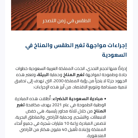
إجراءات مواجهة تغير الطقس والمناخ في
السعودية
إدراكًا منها لحجم التحدي، اتخذت المملكة العربية السعودية خطوات
جادة وطموحة لمواجهة
تغير المناخ
وحماية
البيئة،
وتعتبر هذه
الجهود جزءًا لا يتجزأ من رؤية المملكة 2030، التي تهدف إلى تحقيق
تنمية مستدامة وتنويع الاقتصاد، من أبرز هذه الإجراءات
:
مبادرة السعودية الخضراء:
أُطلقت هذه المبادرة
الوطنية الطموحة في عام 2021 بهدف مكافحة
تغير
المناخ
من خلال ثلاثة محاور رئيسية، هي خفض
الانبعاثات، والتشجير، وحماية الأراضي والمناطق البحرية،
تتضمن المبادرة زراعة 10 مليارات شجرة في جميع أنحاء
المملكة وإعادة تأهيل 40 مليون هكتار من الأراضي
المتدهورة
.