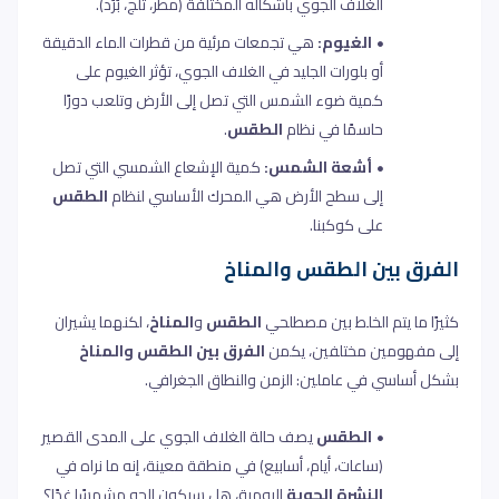
الغلاف الجوي بأشكاله المختلفة (مطر، ثلج، بَرَد)
.
الغيوم:
هي تجمعات مرئية من قطرات الماء الدقيقة
أو بلورات الجليد في الغلاف الجوي،
تؤثر الغيوم على
كمية ضوء الشمس التي تصل إلى الأرض وتلعب دورًا
حاسمًا في نظام
الطقس
.
أشعة الشمس:
كمية الإشعاع الشمسي التي تصل
إلى سطح الأرض هي المحرك الأساسي لنظام
الطقس
على كوكبنا
.
الفرق بين الطقس والمناخ
كثيرًا ما يتم الخلط بين مصطلحي
الطقس
و
المناخ
، لكنهما يشيران
إلى مفهومين مختلفين،
يكمن
الفرق بين الطقس والمناخ
بشكل أساسي في عاملين: الزمن والنطاق الجغرافي.
الطقس
يصف حالة الغلاف الجوي على المدى القصير
(ساعات، أيام، أسابيع) في منطقة معينة، إنه ما نراه في
النشرة الجوية
اليومية، هل سيكون الجو مشمسًا غدًا؟