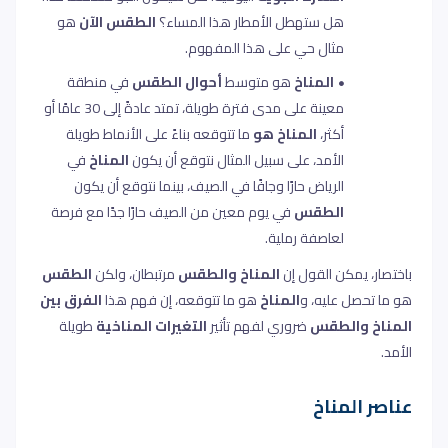
هل ستهطل الأمطار هذا المساء؟
الطقس الآن
هو
مثال حي على هذا المفهوم
.
المناخ
هو متوسط
أحوال الطقس
في منطقة
معينة على مدى فترة طويلة، تمتد عادةً إلى 30 عامًا أو
أكثر،
المناخ هو
ما تتوقعه بناءً على الأنماط طويلة
الأمد، على سبيل المثال نتوقع أن يكون
المناخ
في
الرياض حارًا وجافًا في الصيف، بينما نتوقع أن يكون
الطقس
في يوم معين من الصيف حارًا جدًا مع فرصة
لعاصفة رملية
.
باختصار، يمكن القول إن
المناخ والطقس
مرتبطان، ولكن
الطقس
هو ما تحصل عليه، و
المناخ
هو ما تتوقعه، إن فهم هذا
الفرق بين
المناخ والطقس
ضروري لفهم تأثير
التغيرات المناخية
طويلة
الأمد
.
عناصر المناخ