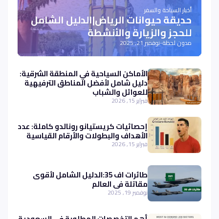
أخبار السياحة والسفر
حديقة حيوانات الرياض|الدليل الشامل
للحجز والزيارة والأنشطة
مدون لحظة
-
نوفمبر 21, 2025
الأماكن السياحية في المنطقة الشرقية:
دليل شامل لأفضل المناطق الترفيهية
للعوائل والشباب
فبراير 15, 2026
إحصائيات كريستيانو رونالدو كاملة: عدد
الأهداف والبطولات والأرقام القياسية
فبراير 15, 2026
طائرات اف 35:الدليل الشامل لأقوى
مقاتلة في العالم
نوفمبر 19, 2025
أهم التخصصات المطلوبة في السعودية