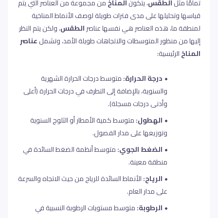
تمامًا مثل
الطقس
، يتكون
المناخ
من مجموعة من العناصر التي يتم
قياسها وتحليلها على مدى فترات طويلة لوصف الأنماط المناخية
لمنطقة ما، هذه العناصر هي نفسها عناصر
الطقس
، ولكن يتم النظر
إليها من منظور المتوسطات والاتجاهات طويلة الأمد،
وتشمل
عناصر
المناخ
الرئيسية
:
درجة الحرارة:
متوسط درجات الحرارة الشهرية
والسنوية، بالإضافة إلى التطرف في درجات الحرارة (أعلى
وأدنى درجات مسجلة)
.
الهطول
:
متوسط كمية الأمطار أو الثلوج السنوية
وتوزيعها على مدار الفصول
.
الضغط الجوي:
متوسط أنظمة الضغط السائدة في
منطقة معينة
.
الرياح:
الأنماط السائدة للرياح من حيث الاتجاه والسرعة
على مدار العام
.
الرطوبة:
متوسط مستويات الرطوبة النسبية في