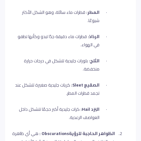
·
المطر:
قطرات ماء سائلة، وهو الشكل الأكثر
شيوعًا
.
·
الرذاذ:
قطرات ماء دقيقة جدًا تبدو وكأنها تطفو
في الهواء
.
·
الثلج:
بلورات جليدية تتشكل في درجات حرارة
منخفضة
.
·
الصقيع
Sleet
:
كريات جليدية صغيرة تتشكل عند
تجمد قطرات المطر
.
·
البَرَد
Hail
:
كرات جليدية أكبر حجمًا تتشكل داخل
العواصف الرعدية
.
2.
الظواهر الحاجبة للرؤية
Obscurations
:
هي أي ظاهرة