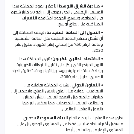
مبادرة الشرق الأوسط الأخضر:
تقود المملكة هذا
المسعى الإقليمي الذي يهدف إلى زراعة 50 مليار شجرة
في المنطقة، وتنسيق الجهود لمكافحة
التغيرات
المناخية
على نطاق أوسع
.
التحول إلى الطاقة المتجددة:
تهدف المملكة إلى
أن تشكل مصادر الطاقة النظيفة مثل الطاقة الشمسية
وطاقة الرياح 50% من إجمالي إنتاج الكهرباء بحلول عام
.
2030
الاقتصاد الدائري للكربون:
تتبنى المملكة هذا
النهج المبتكر الذي يركز على تقليل الانبعاثات الكربونية
وإعادة استخدامها وتدويرها وإزالتها، بهدف تحقيق الحياد
الصفري بحلول عام 2060
.
التعاون الدولي:
تشارك المملكة بفاعلية في
الاتفاقيات الدولية مثل اتفاق باريس للمناخ، وانضمت إلى
مبادرات عالمية مثل التعهد العالمي بشأن الميثان
والتحالف العالمي للمحيطات، مما يعكس التزامها
بالعمل المناخي العالمي
.
تُظهر هذه المبادرات الريادية التزام
البيئة السعودية
بتحقيق
مستقبل أكثر استدامة، ليس فقط على المستوى الوطني بل على
المستوى الإقليمي والعالمي أيضًا
.