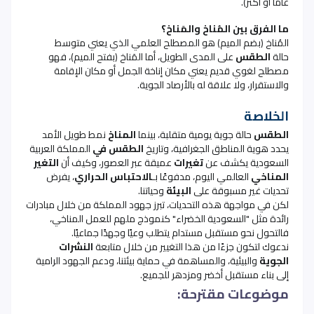
عامًا أو أكثر)
.
ما الفرق بين المُناخ والمَناخ؟
المُناخ (بضم الميم) هو المصطلح العلمي الذي يعني متوسط
حالة
الطقس
على المدى الطويل، أما المَناخ (بفتح الميم)، فهو
مصطلح لغوي قديم يعني مكان إناخة الجمل أو مكان الإقامة
والاستقرار، ولا علاقة له بالأرصاد الجوية
.
الخلاصة
الطقس
حالة جوية يومية متقلبة، بينما
المناخ
نمط طويل الأمد
يحدد هوية المناطق الجغرافية، وتاريخ
الطقس في
المملكة العربية
السعودية يكشف عن
تغيرات
عميقة عبر العصور، وكيف أن
التغير
المناخي
العالمي اليوم، مدفوعًا بـ
الاحتباس الحراري
، يفرض
تحديات غير مسبوقة على
البيئة
وحياتنا.
لكن في مواجهة هذه التحديات، تبرز جهود المملكة من خلال مبادرات
رائدة مثل "السعودية الخضراء" كنموذج ملهم للعمل المناخي،
فالتحول نحو مستقبل مستدام يتطلب وعيًا وجهدًا جماعيًا.
ندعوك لتكون جزءًا من هذا التغيير من خلال متابعة
النشرات
الجوية
والبيئية، والمساهمة في حماية بيئتنا، ودعم الجهود الرامية
إلى بناء مستقبل أخضر ومزدهر للجميع
.
موضوعات مقترحة: