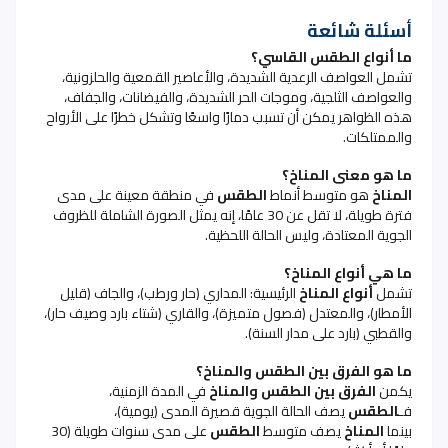
أسئلة شائعة
ما أنواع الطقس القاسي؟
تشمل العواصف الرعدية الشديدة، والأعاصير القمعية والحلزونية،
والعواصف الثلجية، وموجات الحر الشديدة، والفيضانات، والجفاف،
هذه الظواهر يمكن أن تسبب دمارًا واسعًا وتشكل خطرًا على الأرواح
والممتلكات
.
ما هو معنى المناخ؟
المناخ
هو متوسط أنماط
الطقس
في منطقة معينة على مدى
فترة طويلة، لا تقل عن 30 عامًا، إنه يمثل الصورة الشاملة للظروف
الجوية المعتادة، وليس الحالة اللحظية
.
ما هي أنواع المناخ؟
تشمل
أنواع المناخ
الرئيسية: المداري (حار ورطب)، والجاف (قليل
الأمطار)، والمعتدل (فصول متميزة)، والقاري (شتاء بارد وصيف حار)،
والقطبي (بارد على مدار السنة)
.
ما هو الفرق بين الطقس والمناخ؟
يكمن
الفرق بين الطقس والمناخ
في المدة الزمنية،
فـ
الطقس
يصف الحالة الجوية قصيرة المدى (يومية)،
بينما
المناخ
يصف متوسط
الطقس
على مدى سنوات طويلة (30