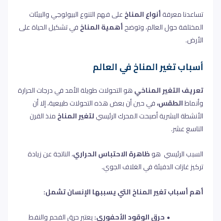
تساعدنا معرفة
أنواع المناخ
على فهم التنوع البيولوجي والبيئات
المختلفة حول العالم، وتوضح
أهمية المناخ
في تشكيل الحياة على
الأرض
.
أسباب تغير المناخ في العالم
تعريف التغير المناخي
هو التحولات طويلة الأمد في درجات الحرارة
وأنماط
الطقس،
في حين أن بعض هذه التحولات طبيعية، إلا أن
الأنشطة البشرية أصبحت المحرك الرئيسي
لتغير المناخ
منذ القرن
التاسع عشر
.
السبب الرئيسي
هو
ظاهرة الاحتباس الحراري
، الناتجة عن زيادة
تركيز غازات الدفيئة في الغلاف الجوي
.
أهم أسباب تغير المناخ التي يسببها الإنسان تشمل
:
حرق الوقود الأحفوري:
يعتبر حرق الفحم والنفط