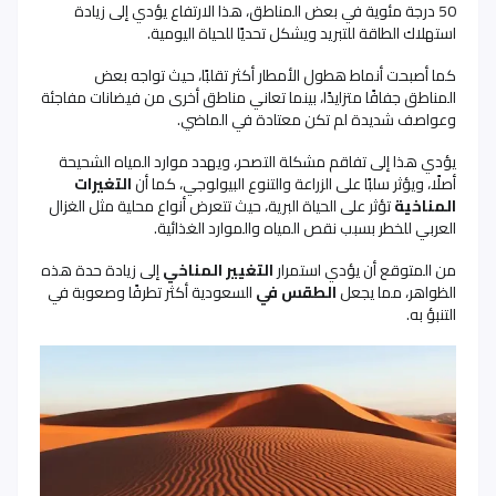
50 درجة مئوية في بعض المناطق، هذا الارتفاع يؤدي إلى زيادة
استهلاك الطاقة للتبريد ويشكل تحديًا للحياة اليومية
.
كما أصبحت أنماط هطول الأمطار أكثر تقلبًا، حيث تواجه بعض
المناطق جفافًا متزايدًا، بينما تعاني مناطق أخرى من فيضانات مفاجئة
وعواصف شديدة لم تكن معتادة في الماضي.
يؤدي هذا إلى تفاقم مشكلة التصحر، ويهدد موارد المياه الشحيحة
أصلًا، ويؤثر سلبًا على الزراعة والتنوع البيولوجي، كما أن
التغيرات
المناخية
تؤثر على الحياة البرية، حيث تتعرض أنواع محلية مثل الغزال
العربي للخطر بسبب نقص المياه والموارد الغذائية.
من المتوقع أن يؤدي استمرار
التغيير المناخي
إلى زيادة حدة هذه
الظواهر، مما يجعل
الطقس في
السعودية أكثر تطرفًا وصعوبة في
التنبؤ به
.