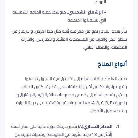
الهواء
.
الإشعاع الشمسي:
متوسط كمية الطاقة الشمسية
التي تستقبلها المنطقة
.
تتأثر هذه العناصر بعوامل جغرافية ثابتة مثل خط العرض، والارتفاع عن
سطح البحر، والقرب من المسطحات المائية، والتضاريس، والتيارات
المحيطية، والغطاء النباتي
.
أنواع المناخ
صنف العلماء مناخات العالم إلى فئات رئيسية لتسهيل دراستها
وفهمها، واحدة من أشهر التصنيفات هي تصنيف كوبن للمناخ،
والذي يقسم العالم إلى خمس مجموعات مناخية رئيسية، يشار إليها
بالحروف
A, B, C, D, E
، مع تقسيمات فرعية تعتمد على درجة الحرارة
ونمط هطول الأمطار
.
1.
المناخ المداري
(A)
يتميز بدرجات حرارة عالية على مدار السنة
(أكثر من 18 درجة مئوية في المتوسط) وكميات كبيرة من