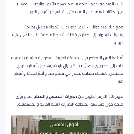
كانت المنطقة تدعم أنظمة بيئية مزدهرة بالأنهار والبحيرات، وعاشت
فيها كائنات تعتمد على المياه مثل التماسيح وأفراس النهر.
ومع ذلك منذ حوالي 7 آلاف عام، بدأت الأمطار تتضاءل تدريجيًا،
وتحولت البحيرات إلى صحاري قاحلة، لتصبح المنطقة على ما هي عليه
اليوم.
أما
الطقس
المعاصر في المملكة العربية السعودية فيتسم بأنه شبه
جاف إلى صحراوي، مع أيام حارة وليالٍ باردة، وهطول أمطار سنوي
منخفض، باستثناء منطقة عسير التي تتمتع بمناخ أكثر اعتدالًا وأمطارًا
أغزر.
فهم هذا التاريخ الطويل من
تغيرات
الطقس
و
المناخ
يقدم رؤى
قيمة حول حساسية المنطقة للتغيرات البيئية الحالية والمستقبلية
.