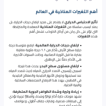
أهم التغيرات المناخية في العالم
تأثير الاحتباس الحراري
لا يقتصر على مجرد ارتفاع درجات الحرارة، بل
يمتد ليسبب سلسلة من
التغيرات المناخية
المعقدة والمترابطة
التي تؤثر على كل ركن من أركان الكوكب، تشمل أهم
هذه
التغيرات
:
ارتفاع درجات الحرارة العالمية:
ارتفع متوسط درجة
حرارة سطح الأرض بأكثر من 1.1 درجة مئوية مقارنة
بفترة ما قبل الثورة الصناعية، وكانت السنوات الأخيرة
هي الأكثر دفئًا على الإطلاق
.
ارتفاع مستوى سطح البحر:
يحدث هذا نتيجة
لسببين رئيسيين، التمدد الحراري للمياه (حيث تتمدد المياه
عند تسخينها) وذوبان الأنهار الجليدية والصفائح الجليدية
في القطبين، يهدد هذا الارتفاع المجتمعات الساحلية
والبنية التحتية
.
زيادة وتيرة وشدة الظواهر الجوية المتطرفة:
نشهد موجات حارة أكثر تواترًا وشدة، وأمطارًا غزيرة تؤدي
إلى فيضانات مدمرة، وفترات جفاف أطول، وعواصف
وأعاصير أكثر قوة
.