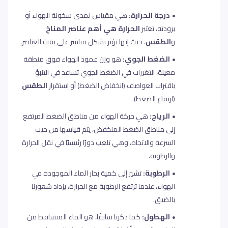
درجة الحرارة:
هي مقياس لمدى سخونة الهواء أو
برودته، تعتبر
الحرارة هي أهم عناصر المناخ
و
الطقس
، حيث إنها تؤثر بشكل مباشر على بقية العناصر
.
الضغط الجوي:
هو وزن عمود الهواء فوق منطقة
معينة، التغيرات في الضغط الجوي تساعد في التنبؤ
باقتراب العواصف (انخفاض الضغط) أو استقرار
الطقس
(ارتفاع الضغط).
الرياح:
هي حركة الهواء من مناطق الضغط المرتفع
إلى مناطق الضغط المنخفض،
يتم قياسها من حيث
السرعة والاتجاه، وهي تلعب دورًا رئيسيًا في نقل الحرارة
والرطوبة
.
الرطوبة:
تشير إلى كمية بخار الماء الموجودة في
الهواء، عندما ترتفع الرطوبة مع الحرارة، يزداد شعورنا
بالضيق
.
الهطول:
كما ذكرنا سابقًا، هو الماء المتساقط من