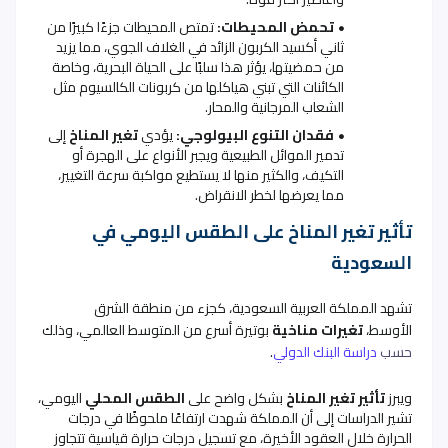
تحمض المحيطات:
تمتص المحيطات جزءًا كبيرًا من
ثاني أكسيد الكربون الزائد في الغلاف الجوي، مما يزيد
من حمضيتها، يؤثر هذا سلبًا على الحياة البحرية، وخاصة
الكائنات التي تبني هياكلها من كربونات الكالسيوم مثل
الشعاب المرجانية والمحار
.
فقدان التنوع البيولوجي:
يؤدي
تغير المناخ
إلى
تدمير الموائل الطبيعية ويجبر الأنواع على الهجرة أو
التكيف، والكثير منها لا يستطيع مواكبة سرعة التغيير،
مما يعرضها لخطر الانقراض
.
تأثير تغير المناخ على الطقس اليومي في
السعودية
تشهد المملكة العربية السعودية، كجزء من منطقة الشرق
الأوسط،
تغيرات مناخية
بوتيرة أسرع من المتوسط العالمي، وذلك
حسب
دراسة البنك الدولي
.
ويبرز
تأثير تغير المناخ
بشكل واضح على
الطقس المحلي
اليومي،
تشير الدراسات إلى أن المملكة شهدت ارتفاعًا ملحوظًا في درجات
الحرارة خلال العقود الأخيرة، مع تسجيل درجات حرارة قياسية تتجاوز