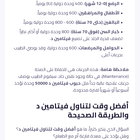
الرضع (0-12 شهر):
400 وحدة دولية (IU) يومياً.
الأطفال والمراهقين:
600 وحدة دولية يومياً.
البالغين (حتى 70 سنة):
600 - 800 وحدة دولية يومياً.
كبار السن (فوق 70 سنة):
800 وحدة دولية أو أكثر، نظراً
لضعف قدرة الجلد على تصنيع
فيتامين د
.
الحوامل والمرضعات:
600 وحدة دولية، وقد يوصي الطبيب
بجرعات أعلى.
ملاحظة هامة:
هذه الجرعات هي للحفاظ على الصحة
(Maintenance)، في حالة وجود نقص حاد، سيقوم الطبيب بوصف
جرعات علاجية عالية جداً مثل
حبوب فيتامين د 50000
وحدة تؤخذ
أسبوعياً أو شهرياً لفترة محدودة.
أفضل وقت لتناول فيتامين د
والطريقة الصحيحة
السؤال الذي يتكرر كثيراً، ما هو
أفضل وقت لتناول فيتامين د
؟
وهل يؤخذ على معدة فارغة أم مع الطعام؟