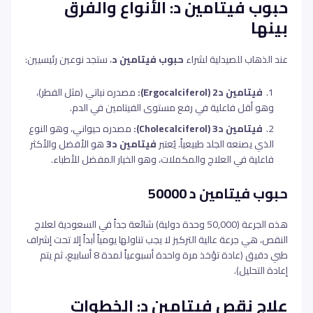
حبوب فيتامين د: الأنواع والفرق
بينها
عند الذهاب للصيدلية لشراء
حبوب فيتامين د
، ستجد نوعين رئيسيين:
فيتامين د2 (Ergocalciferol):
مصدره نباتي (مثل الفطر)،
وهو أقل فاعلية في رفع مستوى الفيتامين في الدم.
فيتامين د3 (Cholecalciferol):
مصدره حيواني، وهو النوع
الذي يصنعه الجلد طبيعياً. يُعتبر
فيتامين د3
هو الأفضل والأكثر
فاعلية في العلاج والمكملات، وهو الخيار المفضل للأطباء.
حبوب فيتامين د 50000
هذه الجرعة (50,000 وحدة دولية) شائعة جداً في السعودية لعلاج
النقص، هي جرعة عالية التركيز لا يجب تناولها يومياً أبداً إلا تحت إشراف
طبي دقيق (عادة تؤخذ مرة واحدة أسبوعياً لمدة 8 أسابيع، ثم يتم
إعادة التحليل).
علاج نقص فيتامين د: الخطوات