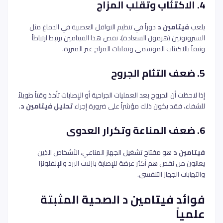
4. الاكتئاب وتقلب المزاج
يلعب
فيتامين د
دوراً في تنظيم النواقل العصبية في الدماغ مثل
السيروتونين (هرمون السعادة)، نقص هذا الفيتامين يرتبط ارتباطاً
وثيقاً بالاكتئاب الموسمي وتقلبات المزاج غير المبررة.
5. ضعف التئام الجروح
إذا لاحظت أن الجروح بعد العمليات الجراحية أو الإصابات تأخذ وقتاً طويلاً
للشفاء، فقد يكون ذلك مؤشراً على ضرورة إجراء
تحليل فيتامين د
.
6. ضعف المناعة وتكرار العدوى
فيتامين د
هو مفتاح تشغيل الجهاز المناعي، الأشخاص الذين
يعانون من نقص هم أكثر عرضة للإصابة بنزلات البرد والإنفلونزا
والتهابات الجهاز التنفسي.
فوائد فيتامين د الصحية المثبتة
علمياً