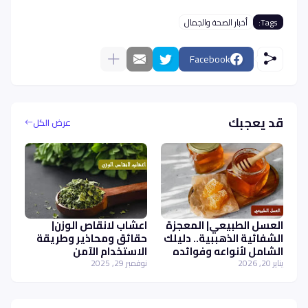
Tags:
أخبار الصحة والجمال
Facebook
قد يعجبك
عرض الكل
العسل الطبيعي| المعجزة
اعشاب لانقاص الوزن|
الشفائية الذهببية.. دليلك
حقائق ومحاذير وطريقة
الشامل لأنواعه وفوائده
الاستخدام الآمن
والاستثمار فيه
يناير 20, 2026
نوفمبر 29, 2025
بالسعودية