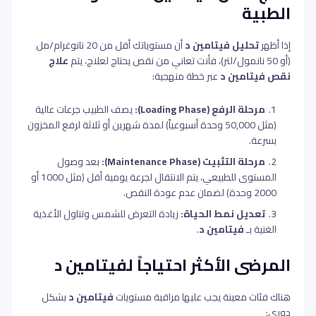
الطبية
إذا أظهر
تحليل فيتامين د
أن مستوياتك أقل من 20 نانوغرام/مل
(أو 50 نانمول/لتر)، فأنت تعاني من نقص يحتاج لعلاج، يتم
علاج
نقص فيتامين د
عبر خطة منهجية:
مرحلة الرفع (Loading Phase):
يصف الطبيب جرعات عالية
(مثل 50,000 وحدة أسبوعياً) لمدة شهرين أو ثلاثة لرفع المخزون
بسرعة.
مرحلة التثبيت (Maintenance Phase):
بعد وصول
المستوى للطبيعي، يتم الانتقال لجرعة يومية أقل (مثل 1000 أو
2000 وحدة) لضمان عدم عودة النقص.
تعديل نمط الحياة:
زيادة التعرض للشمس وتناول الأغذية
الغنية بـ
فيتامين د
.
المرضى الأكثر احتياجاً لفيتامين د
هناك فئات معينة يجب عليها مراقبة مستويات
فيتامين د
بشكل
دوري: