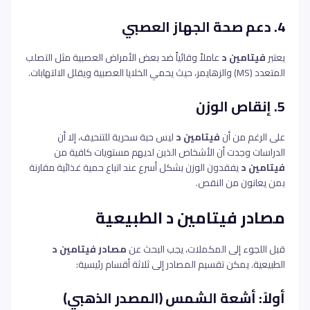
4. دعم صحة الجهاز العصبي
يعتبر
فيتامين د
عاملاً وقائياً ضد بعض الأمراض العصبية مثل التصلب
المتعدد (MS) والزهايمر، حيث يحمي الخلايا العصبية ويقلل الالتهابات.
5. إنقاص الوزن
على الرغم من أن
فيتامين د
ليس حبة سحرية للتنحيف، إلا أن
الدراسات وجدت أن الأشخاص الذين لديهم مستويات كافية من
فيتامين د
يفقدون الوزن بشكل أسرع عند اتباع حمية غذائية مقارنة
بمن يعانون من النقص.
مصادر فيتامين د الطبيعية
قبل اللجوء إلى المكملات، يجب البحث عن
مصادر فيتامين د
الطبيعية. يمكن تقسيم المصادر إلى ثلاثة أقسام رئيسية:
أولاً: أشعة الشمس (المصدر الذهبي)