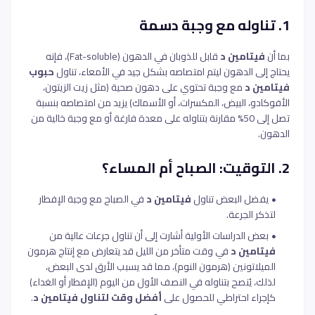
1. تناوله مع وجبة دسمة
بما أن
فيتامين د
قابل للذوبان في الدهون (Fat-soluble)، فإنه
يحتاج إلى الدهون ليتم امتصاصه بشكل جيد في الأمعاء، تناول
حبوب
فيتامين د
مع وجبة تحتوي على دهون صحية (مثل زيت الزيتون،
الأفوكادو، البيض، المكسرات، أو الأسماك) يزيد من امتصاصه بنسبة
تصل إلى 50% مقارنة بتناوله على معدة فارغة أو مع وجبة خالية من
الدهون.
2. التوقيت: الصباح أم المساء؟
يفضل البعض تناول
فيتامين د
في الصباح مع وجبة الإفطار
لتذكر الجرعة.
بعض الدراسات الأولية أشارت إلى أن تناول جرعات عالية من
فيتامين د
في وقت متأخر من الليل قد يتعارض مع إنتاج هرمون
الميلاتونين (هرمون النوم)، مما قد يسبب الأرق لدى البعض،
لذلك، يُنصح بتناوله في النصف الأول من اليوم (الإفطار أو الغداء)
كإجراء احتراطي للحصول على
أفضل وقت لتناول فيتامين د
.