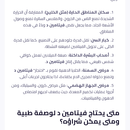
سكان المناطق الحارة (مثل الخليج):
المفارقة أن الحرارة
الشديدة تمنع الناس من الخروج، والملابس الساترة تمنع وصول
الأشعة للجلد، مما يجعل نقص
فيتامين د
وباءً في هذه
المناطق.
كبار السن:
تقل قدرة جلودهم على التصنيع، كما تقل قدرة
الكلى على تحويل الفيتامين لصيغته النشطة.
أصحاب البشرة الداكنة:
صبغة الميلانين تعمل كواقي
شمس طبيعي، مما يقلل إنتاج
فيتامين د
.
مرضى السمنة:
الخلايا الدهنية تقوم بـ "احتجاز"
فيتامين د
وتمنع دخوله لمجرى الدم بكفاءة، لذا يحتاجون لجرعات أعلى.
مرضى الجهاز الهضمي:
مثل مرضى كرون، والسيلياك، ومن
أجروا عمليات تكميم المعدة، حيث يضعف لديهم امتصاص
الدهون والفيتامينات.
متى يحتاج فيتامين د لوصفة طبية
ومتى يمكن شراؤه؟