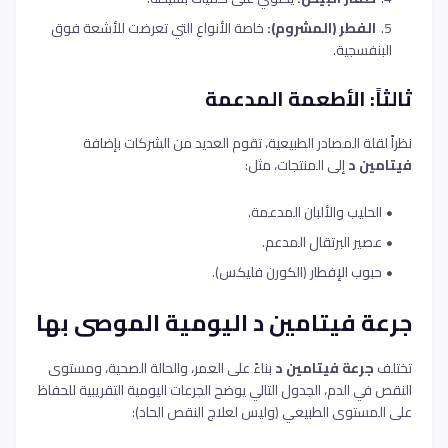
الفطر (المشروم):
خاصة الأنواع التي تعرضت للأشعة فوق
البنفسجية.
ثالثاً: الأطعمة المدعمة
نظراً لقلة المصادر الطبيعية، تقوم العديد من الشركات بإضافة
فيتامين د
إلى المنتجات، مثل:
الحليب والألبان المدعمة.
عصير البرتقال المدعم.
حبوب الإفطار (الكورن فليكس).
جرعة فيتامين د اليومية الموصى بها
تختلف
جرعة فيتامين د
بناءً على العمر، والحالة الصحية، ومستوى
النقص في الدم، الجدول التالي يوضح الجرعات اليومية التقريبية للحفاظ
على المستوى الطبيعي (وليس لعلاج النقص الحاد):