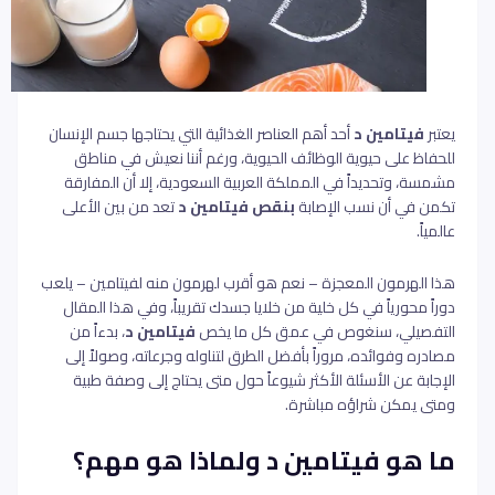
يعتبر
فيتامين د
أحد أهم العناصر الغذائية التي يحتاجها جسم الإنسان
للحفاظ على حيوية الوظائف الحيوية، ورغم أننا نعيش في مناطق
مشمسة، وتحديداً في المملكة العربية السعودية، إلا أن المفارقة
تكمن في أن نسب الإصابة
ب
نقص فيتامين د
تعد من بين الأعلى
عالمياً.
هذا الهرمون المعجزة – نعم هو أقرب لهرمون منه لفيتامين – يلعب
دوراً محورياً في كل خلية من خلايا جسدك تقريباً، و
في هذا المقال
التفصيلي، سنغوص في عمق كل ما يخص
فيتامين د
، بدءاً من
مصادره وفوائده، مروراً بأفضل الطرق لتناوله وجرعاته، وصولاً إلى
الإجابة عن الأسئلة الأكثر شيوعاً حول متى يحتاج إلى وصفة طبية
ومتى يمكن شراؤه مباشرة.
ما هو فيتامين د ولماذا هو مهم؟