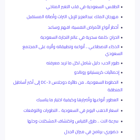
الطقس: السعودية في قلب التغير المناخي
مهرجان الملك عبدالعزيز للإبل: التراث وأصالة المستقبل
أخطر أنواع الأمراض النفسية: افهم وساعد
الحراج: كلمة سحرية في عالم التجارة السعودية
الذكاء الاصطناعي .. أنواعه وتطبيقاته وأثره على المجتمع
السعودي
طيور الحب: دليل شامل لكل ما تريد معرفته
إحصائيات كريستيانو رونالدو
الخطوط السعودية.. من طائرة دوجلاس
DC-3
إلى أكبر أساطيل
المنطقة
العطور: أنواعها وأضرارها وكيفية اختيار ما يناسبك
اسعار الذهب اليوم في السعودية .. التطورات والتوقعات
سرعة النت .. طرق القياس واكتشاف المشكلات وحلها
حضوري: برنامج في ميزان الجدل