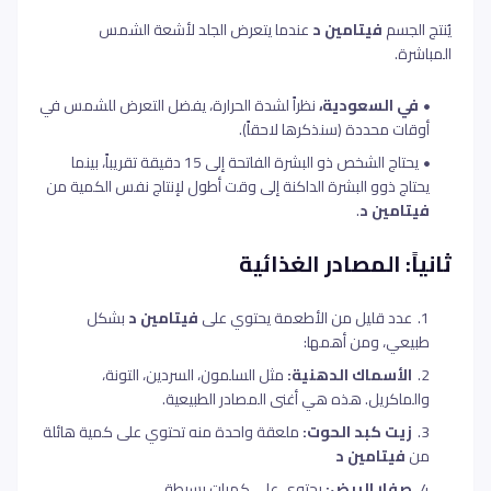
يُنتج الجسم
فيتامين د
عندما يتعرض الجلد لأشعة الشمس
المباشرة.
في السعودية،
نظراً لشدة الحرارة، يفضل التعرض للشمس في
أوقات محددة (سنذكرها لاحقاً).
يحتاج الشخص ذو البشرة الفاتحة إلى 15 دقيقة تقريباً، بينما
يحتاج ذوو البشرة الداكنة إلى وقت أطول لإنتاج نفس الكمية من
فيتامين د
.
ثانياً: المصادر الغذائية
عدد قليل من الأطعمة يحتوي على
فيتامين د
بشكل
طبيعي، ومن أهمها:
الأسماك الدهنية:
مثل السلمون، السردين، التونة،
والماكريل. هذه هي أغنى المصادر الطبيعية.
زيت كبد الحوت:
ملعقة واحدة منه تحتوي على كمية هائلة
من
فيتامين د
صفار البيض:
يحتوي على كميات بسيطة.