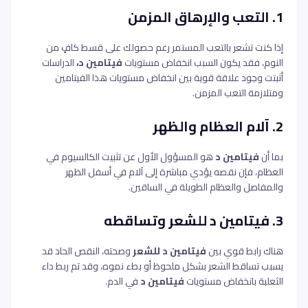
1. التعب والإرهاق المزمن
إذا كنت تشعر بالتعب المستمر رغم حصولك على قسط كافٍ من
النوم، فقد يكون السبب انخفاض مستويات
فيتامين د،
الدراسات
أثبتت وجود علاقة قوية بين انخفاض مستويات هذا الفيتامين
ومتلازمة التعب المزمن.
2. آلام العظام والظهر
بما أن
فيتامين د
هو المسؤول الأول عن تثبيت الكالسيوم في
العظام، فإن نقصه يؤدي مباشرة إلى آلام في أسفل الظهر
والمفاصل والعظام الطويلة في الساقين.
3. فيتامين د للشعر وتساقطه
هناك رابط قوي بين
فيتامين د للشعر
وصحته، النقص الحاد قد
يسبب تساقط الشعر بشكل ملحوظ أو بطء نموه، وقد تم ربط داء
الثعلبة بانخفاض مستويات
فيتامين د
في الدم.