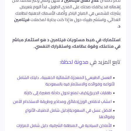
تذكر دائماً أن
علاج نقص فيتامين د
سهل ومتاح وغير مكلف، لكن
إهماله قد يكلفك صحتك على المدى الطويل، ابدأ اليوم بتعريض
بشرتك للشمس في الصباح الباكر، وأضف الأسماك الدهنية لنظامك
الغذائي، واستشر طبيبك حول ما إذا كنت بحاجة لمكملات
فيتامين
د
.
استثمارك في ضبط مستويات
فيتامين د
هو استثمار مباشر
في مناعتك، وقوة عظامك، واستقرارك النفسي.
تابع المزيد في
مدونة لحظة
:
العسل الطبيعي| المعجزة الشفائية الذهببية.. دليلك الشامل
لأنواعه وفوائده والاستثمار فيه بالسعودية
طفايات الحريق|كيف تمنع تحول حادثة صغيرة إلى كارثة
اعشاب لانقاص الوزن|حقائق ومحاذير وطريقة الاستخدام الآمن
افضل عسل في السعودية|دليل شامل لتصنيف الأنواع
وفوائدها
الأماكن السياحية في المنطقة الشرقية: دليل شامل للمزارات