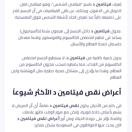
يُعرف
فيتامين د
باسم "فيتامين الشمس"، وهو فيتامين قابل
للذوبان في الدهون، ويختلف عن باقي الفيتامينات في أن الجسم قادر
على تصنيعه ذاتياً عند تعرض الجلد لأشعة الشمس فوق البنفسجية.
يتحول
فيتامين د
داخل الجسم إلى هرمون نشط (كالسيتريول)
يساعد في تنظيم امتصاص الكالسيوم والفوسفور، وهما معدنان
حاسمان لصحة العظام والأسنان.
بدون كمية كافية من
فيتامين د
، لا يستطيع الجسم امتصاص
الكالسيوم من الغذاء، مما يضطره لسحب مخزون الكالسيوم من
العظام، وهذا ما يؤدي إلى مشاكل صحية خطيرة مثل الهشاشة ولين
العظام.
أعراض نقص فيتامين د الأكثر شيوعاً
في كثير من الأحيان، يكون
نقص فيتامين د
صامتاً، أي أن المريض لا
يشعر بأعراض حادة فورية، ولكن مع مرور الوقت تظهر علامات
واضحة تؤثر على جودة الحياة، ومن أبرز
أعراض نقص فيتامين د
التي يبحث عنها المواطنون في السعودية بشكل متكرر: