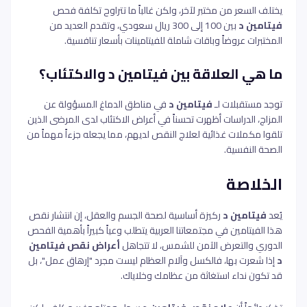
يختلف السعر من مختبر لآخر، ولكن غالباً ما تتراوح تكلفة فحص
فيتامين د
بين 100 إلى 300 ريال سعودي، وتقدم العديد من
المختبرات عروضاً وباقات شاملة للفيتامينات بأسعار تنافسية.
ما هي العلاقة بين فيتامين د والاكتئاب؟
توجد مستقبلات لـ
فيتامين د
في مناطق الدماغ المسؤولة عن
المزاج، الدراسات أظهرت تحسناً في أعراض الاكتئاب لدى المرضى الذين
تلقوا مكملات غذائية لعلاج النقص لديهم، مما يجعله جزءاً مهماً من
الصحة النفسية.
الخلاصة
يُعد
فيتامين د
ركيزة أساسية لصحة الجسم والعقل، إن انتشار نقص
هذا الفيتامين في مجتمعاتنا العربية يتطلب وعياً كبيراً بأهمية الفحص
الدوري والتعرض الآمن للشمس، لا تتجاهل
أعراض نقص فيتامين
د
إذا شعرت بها، فالكسل وآلام العظام ليست مجرد "إرهاق عمل"، بل
قد تكون نداء استغاثة من عظامك وخلاياك.