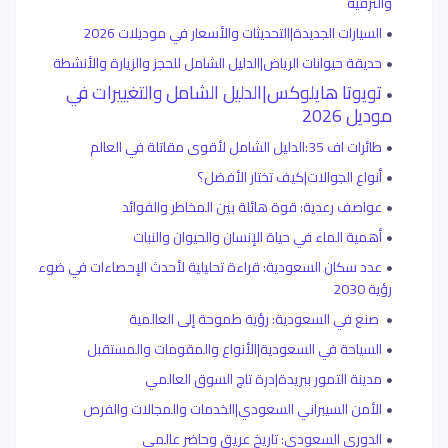
والترفيه
السيارات الجديدة|التحديثات والأسعار في موديلات 2026
حديقة حيوانات الرياض|الدليل الشامل للحجز والزيارة والأنشطة
تويوتا هايلوكس|الدليل الشامل والتغييرات في
موديل 2026
طائرات اف 35:الدليل الشامل لأقوى مقاتلة في العالم
أنواع الجوالات|كيف تختار الأفضل؟
عواصف رعدية: قوة هائلة بين المخاطر والفوائد
أهمية الماء في حياة الإنسان والحيوان والنبات
عدد سكان السعودية: قراءة تحليلية لأحدث الإحصاءات في ضوء
رؤية 2030
صنع في السعودية: رؤية طموحة إلى العالمية
السياحة في السعودية|الأنواع والمقومات والمستقبل
مدينة التمور ببريدة|درة تاج السوق العالمي
الأمن السيبراني السعودي|الخدمات والمجالات والفرص
الدوري السعودي: تاريخ عريق وحاضر عالمي