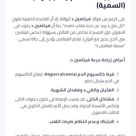
(السمية)
على الرغم من فوائد
فيتامين د
الهائلة، إلا أن القاعدة الذهبية تقول
"كل شيء يزيد عن حده ينقلب لضده"، بما أن
فيتامين د
يذوب في
الدهون، فإن الجسم لا يتخلص من الفائض بسهولة (عكس فيتامين
سي الذي يخرج مع البول)، تراكم الفيتامين يؤدي إلى حالة تسمى
"سمية فيتامين د".
أعراض زيادة جرعة فيتامين د:
فرط كالسيوم الدم (Hypercalcemia):
ارتفاع الكالسيوم
في الدم بشكل خطير.
الغثيان والقيء وفقدان الشهية.
مشاكل الكلى:
قد يتسبب الإفراط في تكون حصوات الكلى
وتكلس الأنسجة الرخوة، وقد يصل الأمر للفشل الكلوي في
الحالات القصوى.
الارتباك وعدم انتظام ضربات القلب.
لذلك، يجب الالتزام بالجرعة الموصى بها وعدم تناول جرعات عالية من